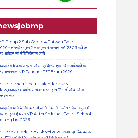
newsjobmp
P Group 2 Sub Group 4 Patwari Bharti
026:मध्यप्रदेश ग्रुप 2 सब ग्रुप 4 पटवारी भर्ती 2306 पदों के
िए आवेदन एवं नोटिफिकेशन जारी
ध्यप्रदेश शिक्षक पात्रता परीक्षा प्रक्रिया शुरू,नवीन आवेदकों के
िए असमंजस,MP Teacher TET Exam 2026
MPESB Bharti Exam Calender 2026
ew,मध्यप्रदेश कर्मचारी चयन मंडल द्वारा 12 भर्ती परीक्षाओं का
ैलेंडर जारी
ध्यप्रदेश अतिथि शिक्षक भर्ती,जानिए कितने अंको पर किस स्कूल में
िसका हुआ है चयन,MP Atithi Shikshak Bharti School
oining List 2026
P Bank Clerk IBPS Bharti 2026:मध्यप्रदेश बैंक क्लर्क
र्ती,570 पदों के लिए आवेदन एवं नोटिफिकेशन जारी