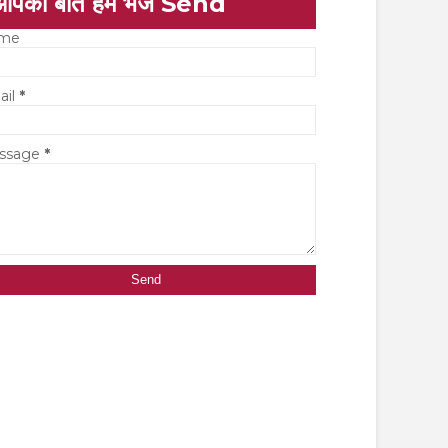
आपकी बात हमें भेजें Send
me
ail
*
ssage
*