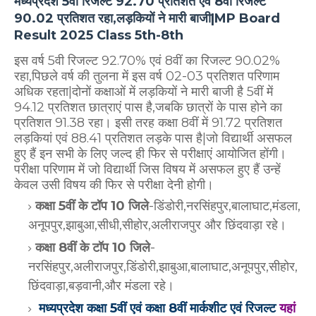
मध्यप्रदेश 5वीं रिजल्ट 92.70 प्रतिशत एवं 8वीं रिजल्ट
90.02 प्रतिशत रहा,लड़कियों ने मारी बाजी|MP Board
Result 2025 Class 5th-8th
इस वर्ष 5वी रिजल्ट 92.70% एवं 8वीं का रिजल्ट 90.02%
रहा,पिछले वर्ष की तुलना में इस वर्ष 02-03 प्रतिशत परिणाम
अधिक रहता|दोनों कक्षाओं में लड़कियों ने मारी बाजी है 5वीं में
94.12 प्रतिशत छात्राएं पास है,जबकि छात्रों के पास होने का
प्रतिशत 91.38 रहा। इसी तरह कक्षा 8वीं में 91.72 प्रतिशत
लड़कियां एवं 88.41 प्रतिशत लड़के पास है|जो विद्यार्थी असफल
हुए हैं इन सभी के लिए जल्द ही फिर से परीक्षाएं आयोजित होंगी।
परीक्षा परिणाम में जो विद्यार्थी जिस विषय में असफल हुए हैं उन्हें
केवल उसी विषय की फिर से परीक्षा देनी होगी।
कक्षा 5वीं के टॉप 10 जिले
-डिंडोरी,नरसिंहपुर,बालाघाट,मंडला,
अनूपपुर,झाबुआ,सीधी,सीहोर,अलीराजपुर और छिंदवाड़ा रहे।
कक्षा 8वीं के टॉप 10 जिले
-
नरसिंहपुर,अलीराजपुर,डिंडोरी,झाबुआ,बालाघाट,अनूपपुर,सीहोर,
छिंदवाड़ा,बड़वानी,और मंडला रहे।
मध्यप्रदेश कक्षा 5वीं एवं कक्षा 8वीं मार्कशीट एवं रिजल्ट
यहां