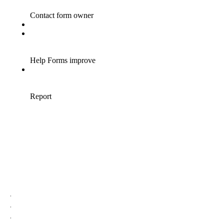
.
.
.