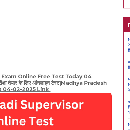
M
2
ल
म
ल
 Exam Online Free Test Today 04
्षा तैयार के लिए ऑनलाइन टेस्ट|
Madhya Pradesh
N
t 04-02-2025 Link
क
म
क
J
M
भ