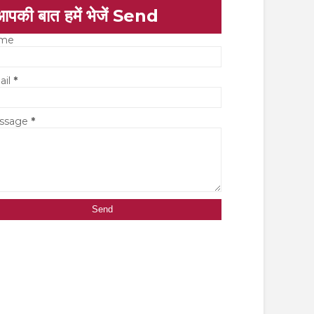
आपकी बात हमें भेजें Send
me
ail
*
ssage
*