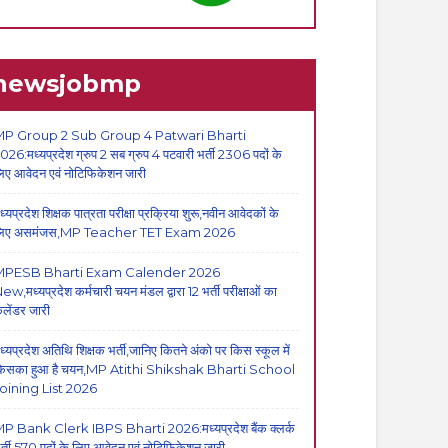
newsjobmp
P Group 2 Sub Group 4 Patwari Bharti
026:मध्यप्रदेश ग्रुप 2 सब ग्रुप 4 पटवारी भर्ती 2306 पदों के
िए आवेदन एवं नोटिफिकेशन जारी
ध्यप्रदेश शिक्षक पात्रता परीक्षा प्रक्रिया शुरू,नवीन आवेदकों के
िए असमंजस,MP Teacher TET Exam 2026
MPESB Bharti Exam Calender 2026
ew,मध्यप्रदेश कर्मचारी चयन मंडल द्वारा 12 भर्ती परीक्षाओं का
ैलेंडर जारी
ध्यप्रदेश अतिथि शिक्षक भर्ती,जानिए कितने अंको पर किस स्कूल में
िसका हुआ है चयन,MP Atithi Shikshak Bharti School
oining List 2026
P Bank Clerk IBPS Bharti 2026:मध्यप्रदेश बैंक क्लर्क
र्ती,570 पदों के लिए आवेदन एवं नोटिफिकेशन जारी