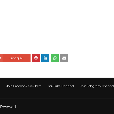
Google+
Join Facebook click here
YouTube Channel
Join Telegram Channel टेली
t Reseved