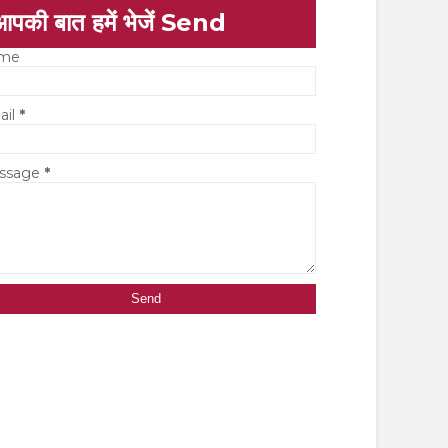
आपकी बात हमें भेजें Send
me
ail
*
ssage
*