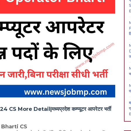
S
E
F
ल
M
D
ज
M
भ
M
प
म
प
More Detail|मध्यप्रदेश कम्प्यूटर आपरेटर भर्ती
B
 Bharti CS