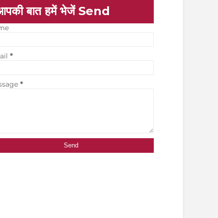
आपकी बात हमें भेजें Send
me
ail
*
ssage
*