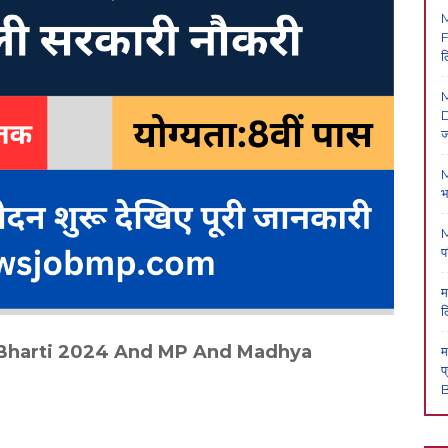
F
ल
M
D
ज
M
भ
M
प
म
ल
n Bharti 2024 And MP And Madhya
म
प
B