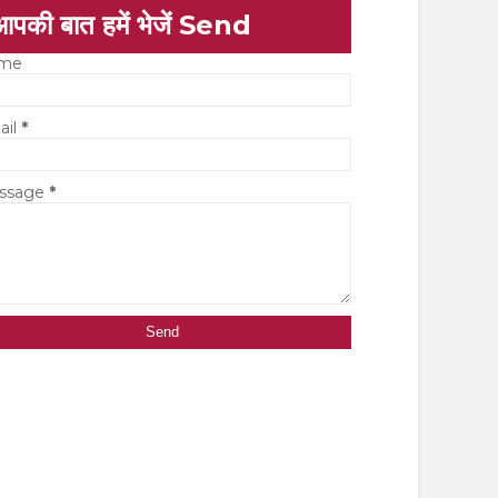
आपकी बात हमें भेजें Send
me
ail
*
ssage
*