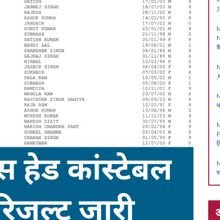
J
N
क
M
,
M
भ
F
ल
M
प