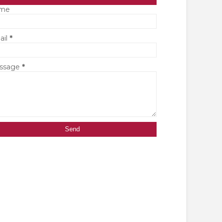
me
ail
*
ssage
*