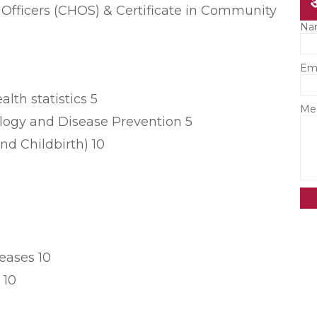
fficers (CHOS) & Certificate in Community
Na
Em
h statistics 5
Me
ogy and Disease Prevention 5
nd Childbirth) 10
ases 10
 10