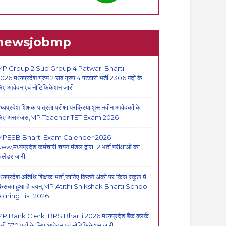
newsjobmp
P Group 2 Sub Group 4 Patwari Bharti
026:मध्यप्रदेश ग्रुप 2 सब ग्रुप 4 पटवारी भर्ती 2306 पदों के
िए आवेदन एवं नोटिफिकेशन जारी
ध्यप्रदेश शिक्षक पात्रता परीक्षा प्रक्रिया शुरू,नवीन आवेदकों के
िए असमंजस,MP Teacher TET Exam 2026
MPESB Bharti Exam Calender 2026
ew,मध्यप्रदेश कर्मचारी चयन मंडल द्वारा 12 भर्ती परीक्षाओं का
ैलेंडर जारी
ध्यप्रदेश अतिथि शिक्षक भर्ती,जानिए कितने अंको पर किस स्कूल में
िसका हुआ है चयन,MP Atithi Shikshak Bharti School
oining List 2026
P Bank Clerk IBPS Bharti 2026:मध्यप्रदेश बैंक क्लर्क
र्ती,570 पदों के लिए आवेदन एवं नोटिफिकेशन जारी