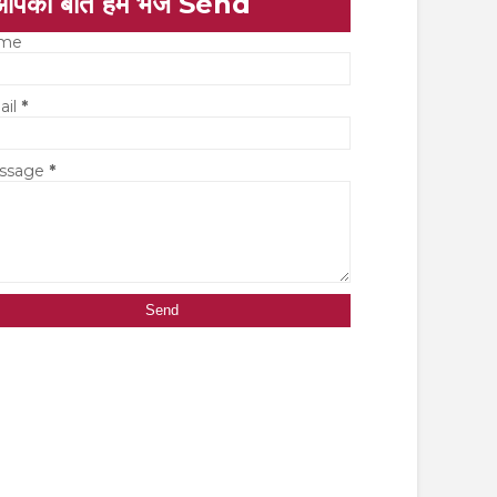
आपकी बात हमें भेजें Send
me
ail
*
ssage
*