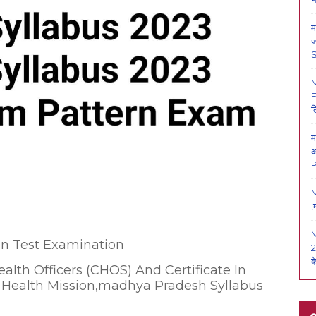
म
ज
F
ल
म
आ
P
M
,
en Test Examination
2
क
lth Officers (CHOS) And Certificate In
 Health Mission,madhya Pradesh Syllabus