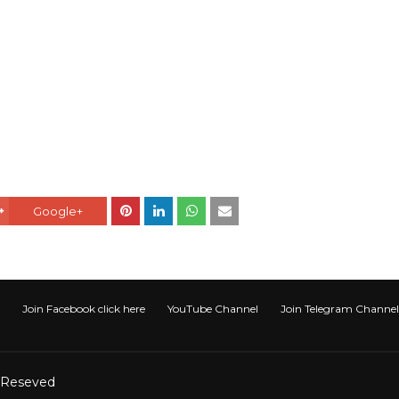
Google+
Join Facebook click here
YouTube Channel
Join Telegram Channel टेली
t Reseved