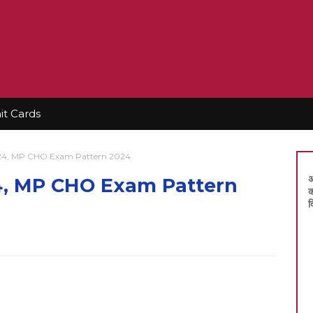
t Cards
24, MP CHO Exam Pattern 2024
अ
4, MP CHO Exam Pattern
क
द