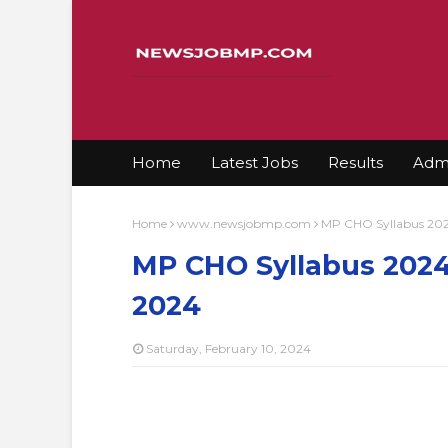
Home
Latest Jobs
Results
Admi
Home
www.newsjobmp.com
MP CHO Syllabus 20
MP CHO Syllabus 202
2024
Saturday, February 10, 2024