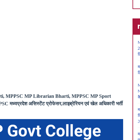
M
2
ल
म
ल
N
rti, MPPSC MP Librarian Bharti, MPPSC MP Sport
क
्यप्रदेश असिस्टेंट प्रोफेसर,लाइब्रेरियन एवं खेल अधिकारी भर्ती
म
क
J
म
प