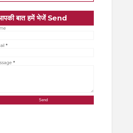
आपकी बात हमें भेजें Send
me
ail
*
ssage
*