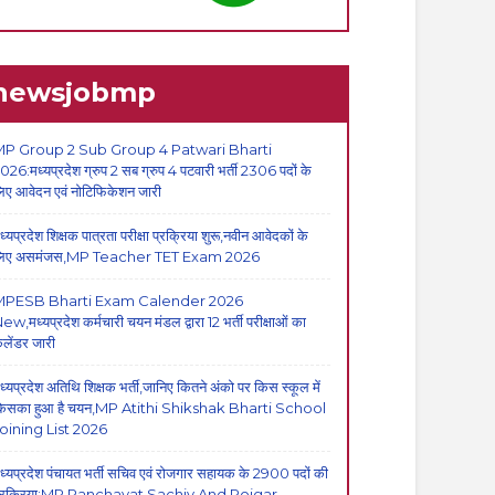
newsjobmp
P Group 2 Sub Group 4 Patwari Bharti
026:मध्यप्रदेश ग्रुप 2 सब ग्रुप 4 पटवारी भर्ती 2306 पदों के
िए आवेदन एवं नोटिफिकेशन जारी
ध्यप्रदेश शिक्षक पात्रता परीक्षा प्रक्रिया शुरू,नवीन आवेदकों के
िए असमंजस,MP Teacher TET Exam 2026
MPESB Bharti Exam Calender 2026
ew,मध्यप्रदेश कर्मचारी चयन मंडल द्वारा 12 भर्ती परीक्षाओं का
ैलेंडर जारी
ध्यप्रदेश अतिथि शिक्षक भर्ती,जानिए कितने अंको पर किस स्कूल में
िसका हुआ है चयन,MP Atithi Shikshak Bharti School
oining List 2026
ध्यप्रदेश पंचायत भर्ती सचिव एवं रोजगार सहायक के 2900 पदों की
्रक्रिया:MP Panchayat Sachiv And Rojgar