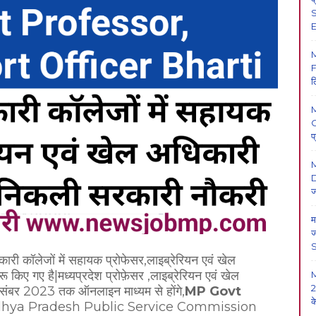
S
E
F
ल
O
प
M
D
ज
म
ज
सरकारी कॉलेजों में सहायक प्रोफेसर,लाइब्रेरियन एवं खेल
रू किए गए है|मध्यप्रदेश प्रोफ़ेसर ,लाइब्रेरियन एवं खेल
2
संबर 2023 तक ऑनलाइन माध्यम से होंगे,
MP Govt
क
hya Pradesh Public Service Commission