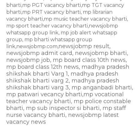
bharti,mp PGT vacancy bharti,mp TGT vacancy
bharti,mp PRT vacancy bharti, mp librarian
vacancy bharti,mp music teacher vacancy bharti,
mp sport teacher vacancy bharti,newsjobmp
whatsapp group link, mp job alert whatsapp
group, mp bharti whatsapp group
n
ewsjobmp result,
link,newsjobmp.com,
newsjobmp admit card, newsjobmp bharti,
newsjobmp job, mp board class 10th news,
mp board class 12th news, madhya pradesh
shikshak bharti Varg 1, madhya pradesh
shikshak bharti varg 2, madhya pradesh
shikshak bharti varg 3, mp anganbadi bharti,
mp patwari vecancy bharti,mp vocational
teacher vacancy bharti, mp police constable
bharti, mp sub inspector si bharti, mp staff
nurse vacancy bharti, newsjobmp latest
vacancy news