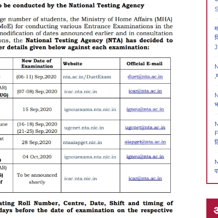
म
क
J
M
,
M
भ
F
ल
M
प