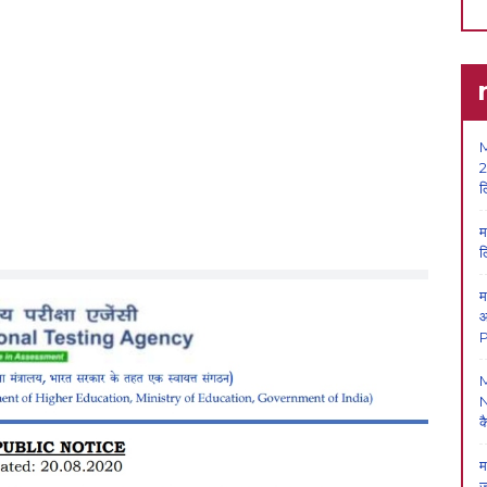
M
2
ल
म
ल
म
आ
P
N
क
म
ज