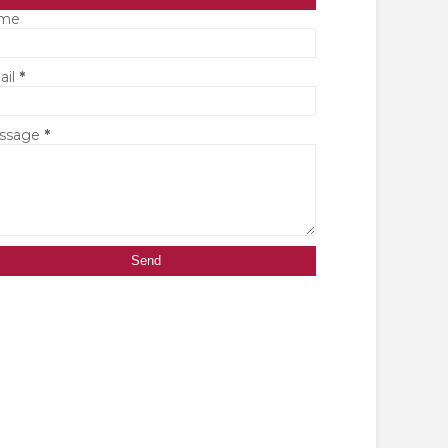
me
ail
*
ssage
*