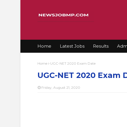
Home
Latest Jobs
Results
Admi
Home
UGC-NET 2020 Exam Date
UGC-NET 2020 Exam 
Friday, August 21, 2020