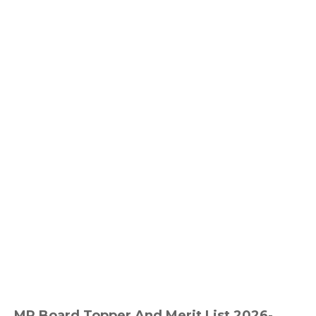
MP Board Topper And Merit List 2026
-