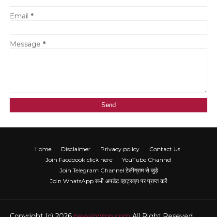
Email
*
Message
*
Home
Disclaimer
Privacy policy
Contact Us
Join Facebook click here
YouTube Channel
Join Telegram Channel टेलीग्राम से जुड़े
Join WhatsApp सभी अपडेट व्हाट्सएप पर प्राप्त करें
Copyright (c) 2026
newsjobmp.com
All Right Reseved