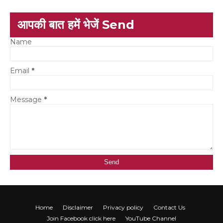
आपकी बात हमें भेजें Send
Name
Email
*
Message
*
Home
Disclaimer
Privacy policy
Contact Us
Join Facebook click here
YouTube Channel