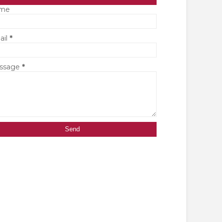
me
ail
*
ssage
*