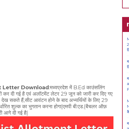
M
2
ल
म
ल
म
आ
t Letter Download
:मध्यप्रदेश में B.Ed काउंसलिंग
P
जारी कर दी गई है एवं अलॉटमेंट लेटर 29 जून को जारी कर दिए गए
ि देख सकते हैं,सीट आवंटन होने के बाद अभ्यर्थियों के लिए 29
ारित शुल्क का भुगतान करना होगा|एमपी बी.एड.(बैचलर ऑफ़
N
क
 आगे दी गई है|
म
ज