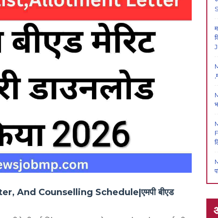
म
क
J
M
,
M
भ
F
ल
M
प
er, And Counselling Schedule|एमपी बीएड