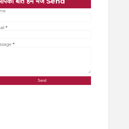
आपकी बात हमें भेजें Send
me
ail
*
ssage
*