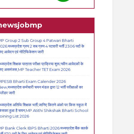
newsjobmp
P Group 2 Sub Group 4 Patwari Bharti
026:मध्यप्रदेश ग्रुप 2 सब ग्रुप 4 पटवारी भर्ती 2306 पदों के
िए आवेदन एवं नोटिफिकेशन जारी
ध्यप्रदेश शिक्षक पात्रता परीक्षा प्रक्रिया शुरू,नवीन आवेदकों के
िए असमंजस,MP Teacher TET Exam 2026
MPESB Bharti Exam Calender 2026
ew,मध्यप्रदेश कर्मचारी चयन मंडल द्वारा 12 भर्ती परीक्षाओं का
ैलेंडर जारी
ध्यप्रदेश अतिथि शिक्षक भर्ती,जानिए कितने अंको पर किस स्कूल में
िसका हुआ है चयन,MP Atithi Shikshak Bharti School
oining List 2026
P Bank Clerk IBPS Bharti 2026:मध्यप्रदेश बैंक क्लर्क
र्ती,570 पदों के लिए आवेदन एवं नोटिफिकेशन जारी