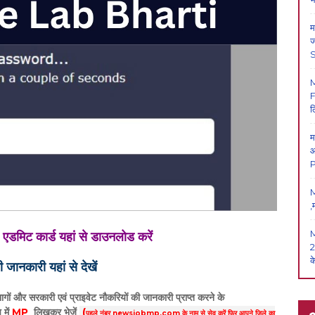
म
ज
F
ल
म
आ
P
M
,
कार्ड यहां से डाउनलोड करें
2
क
 जानकारी यहां से देखें
गों और सरकारी एवं प्राइवेट नौकरियों की जानकारी प्राप्त करने के
 में
MP
लिखकर भेजें
(
पहले नंबर newsjobmp.com के नाम से सेव करें फिर आपने
जिले का