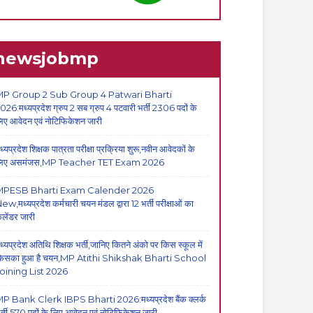
newsjobmp
P Group 2 Sub Group 4 Patwari Bharti
026:मध्यप्रदेश ग्रुप 2 सब ग्रुप 4 पटवारी भर्ती 2306 पदों के
िए आवेदन एवं नोटिफिकेशन जारी
ध्यप्रदेश शिक्षक पात्रता परीक्षा प्रक्रिया शुरू,नवीन आवेदकों के
िए असमंजस,MP Teacher TET Exam 2026
MPESB Bharti Exam Calender 2026
ew,मध्यप्रदेश कर्मचारी चयन मंडल द्वारा 12 भर्ती परीक्षाओं का
ैलेंडर जारी
ध्यप्रदेश अतिथि शिक्षक भर्ती,जानिए कितने अंको पर किस स्कूल में
िसका हुआ है चयन,MP Atithi Shikshak Bharti School
oining List 2026
P Bank Clerk IBPS Bharti 2026:मध्यप्रदेश बैंक क्लर्क
र्ती,570 पदों के लिए आवेदन एवं नोटिफिकेशन जारी