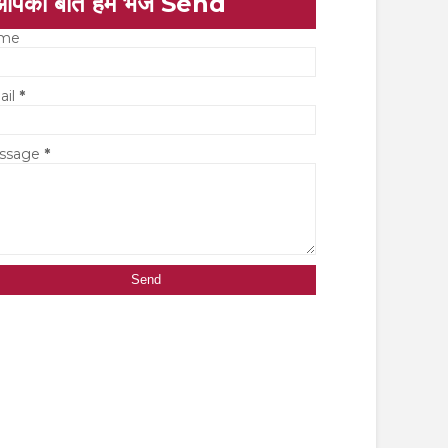
आपकी बात हमें भेजें Send
me
ail
*
ssage
*