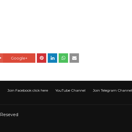
Google+
Join Facebook click here
YouTube Channel
Join Telegram Channel टेली
t Reseved