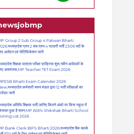
newsjobmp
P Group 2 Sub Group 4 Patwari Bharti
026:मध्यप्रदेश ग्रुप 2 सब ग्रुप 4 पटवारी भर्ती 2306 पदों के
िए आवेदन एवं नोटिफिकेशन जारी
ध्यप्रदेश शिक्षक पात्रता परीक्षा प्रक्रिया शुरू,नवीन आवेदकों के
िए असमंजस,MP Teacher TET Exam 2026
MPESB Bharti Exam Calender 2026
ew,मध्यप्रदेश कर्मचारी चयन मंडल द्वारा 12 भर्ती परीक्षाओं का
ैलेंडर जारी
ध्यप्रदेश अतिथि शिक्षक भर्ती,जानिए कितने अंको पर किस स्कूल में
िसका हुआ है चयन,MP Atithi Shikshak Bharti School
oining List 2026
P Bank Clerk IBPS Bharti 2026:मध्यप्रदेश बैंक क्लर्क
र्ती,570 पदों के लिए आवेदन एवं नोटिफिकेशन जारी