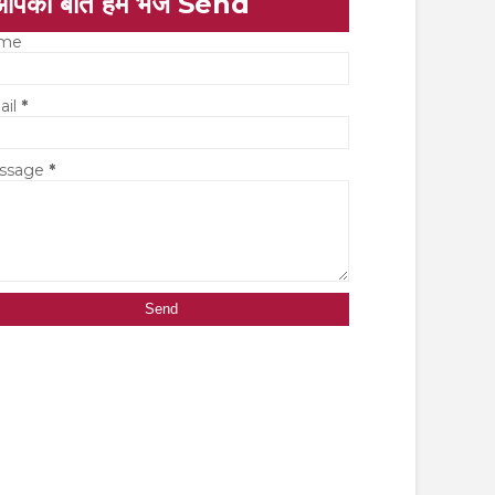
आपकी बात हमें भेजें Send
me
ail
*
ssage
*