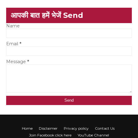
आपकी बात हमें भेजें Send
Name
Email
*
Message
*
Home
Disclaimer
Privacy policy
Contact Us
Join Facebook click here
YouTube Channel