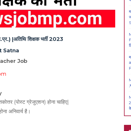
म
ज
प्र.) |
अतिथि शिक्षक भर्ती 2023
F
ल
ct Satna
म
eacher Job
आ
P
om
M
,
y
तकोत्तर (पोस्ट ग्रेजुएशन) होना चाहिए|
2
क
ोना अनिवार्य है।