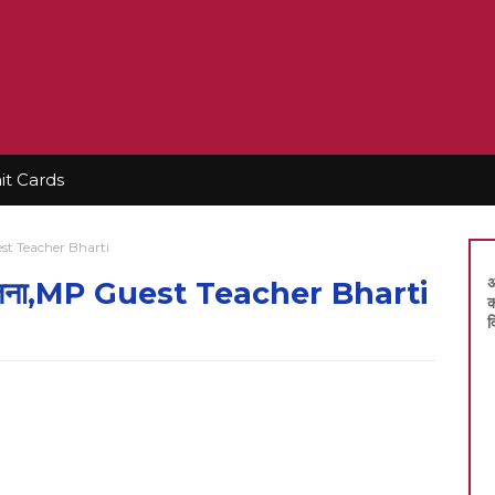
t Cards
Guest Teacher Bharti
अ
्ती सतना,MP Guest Teacher Bharti
क
द