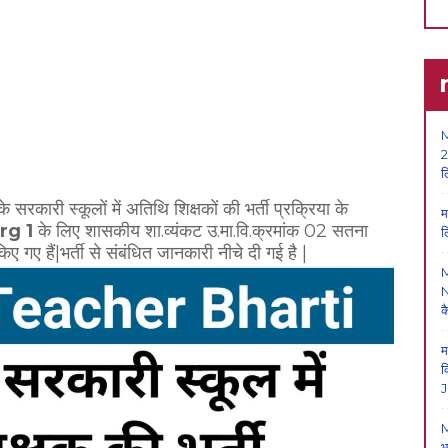
M
2
ल
के सरकारी स्कूलों में अतिथि शिक्षकों की भर्ती प्रक्रिया के
म
rg 1
के लिए शासकीय शा.व्यंकट उ.मा.वि.क्रमांक 02 सतना
ल
 गए हैं|भर्ती से संबंधित जानकारी नीचे दी गई है |
N
क
म
क
J
M
भ