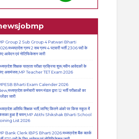
newsjobmp
P Group 2 Sub Group 4 Patwari Bharti
026:मध्यप्रदेश ग्रुप 2 सब ग्रुप 4 पटवारी भर्ती 2306 पदों के
िए आवेदन एवं नोटिफिकेशन जारी
ध्यप्रदेश शिक्षक पात्रता परीक्षा प्रक्रिया शुरू,नवीन आवेदकों के
िए असमंजस,MP Teacher TET Exam 2026
MPESB Bharti Exam Calender 2026
ew,मध्यप्रदेश कर्मचारी चयन मंडल द्वारा 12 भर्ती परीक्षाओं का
ैलेंडर जारी
ध्यप्रदेश अतिथि शिक्षक भर्ती,जानिए कितने अंको पर किस स्कूल में
िसका हुआ है चयन,MP Atithi Shikshak Bharti School
oining List 2026
P Bank Clerk IBPS Bharti 2026:मध्यप्रदेश बैंक क्लर्क
र्ती,570 पदों के लिए आवेदन एवं नोटिफिकेशन जारी