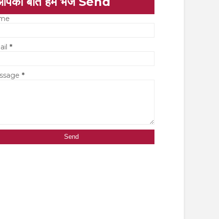
आपकी बात हमें भेजें Send
me
ail
*
ssage
*