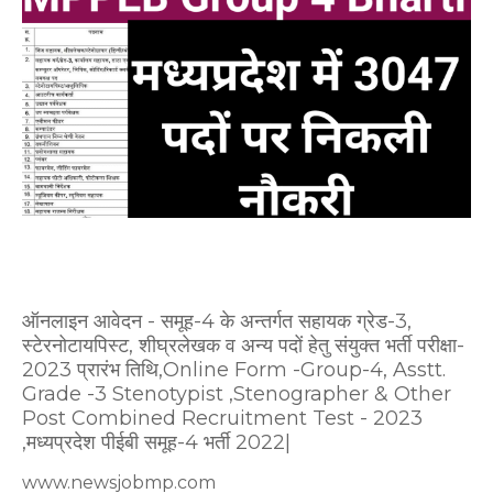
ऑनलाइन आवेदन - समूह-4 के अन्तर्गत सहायक ग्रेड-3,
स्टेरनोटायपिस्ट, शीघ्रलेखक व अन्य पदों हेतु संयुक्त भर्ती परीक्षा-
2023 प्रारंभ तिथि,Online Form -Group-4, Asstt.
Grade -3 Stenotypist ,Stenographer & Other
Post Combined Recruitment Test - 2023
,मध्यप्रदेश पीईबी समूह-4 भर्ती 2022|
www.newsjobmp.com