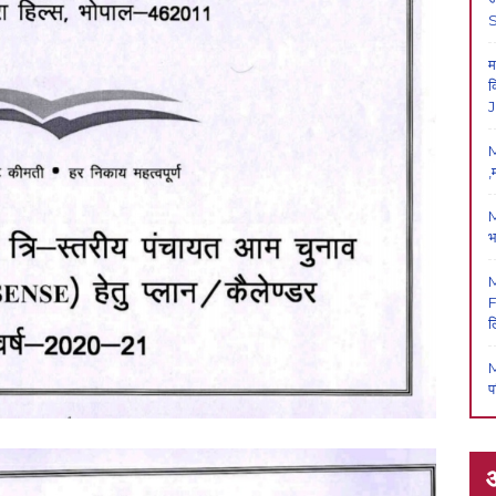
म
क
J
M
,
M
भ
F
ल
M
प