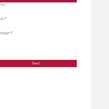
me
ail
*
ssage
*