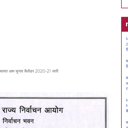
M
2
ल
म
ल
ीय पंचायत आम चुनाव कैलेंडर 2020-21 जारी
म
आ
P
N
क
म
ज