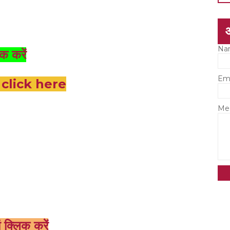
Na
क करें
Em
lick here
Me
क्लिक करें