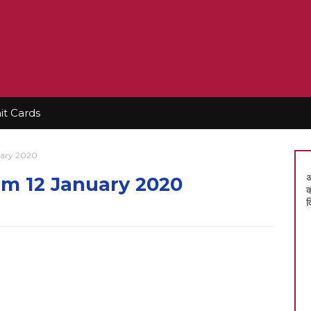
t Cards
ary 2020
अ
m 12 January 2020
क
द