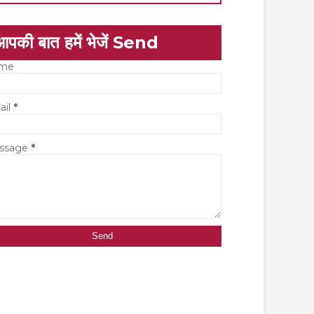
आपकी बात हमें भेजें Send
me
ail
*
ssage
*