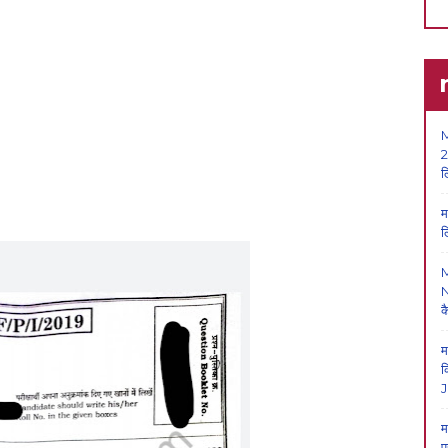
M
2
ल
म
ल
N
क
म
क
J
म
प