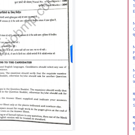
S
E
O
प
F
ल
M
D
ज
म
ज
म
प
B