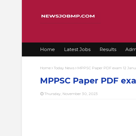
Home
Latest Jobs
Results
Admi
Home
Today News
MPPSC Paper PDF exam 12 Janu
MPPSC Paper PDF exa
Thursday, November 30, 2023