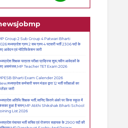
newsjobmp
P Group 2 Sub Group 4 Patwari Bharti
026:मध्यप्रदेश ग्रुप 2 सब ग्रुप 4 पटवारी भर्ती 2306 पदों के
िए आवेदन एवं नोटिफिकेशन जारी
ध्यप्रदेश शिक्षक पात्रता परीक्षा प्रक्रिया शुरू,नवीन आवेदकों के
िए असमंजस,MP Teacher TET Exam 2026
MPESB Bharti Exam Calender 2026
ew,मध्यप्रदेश कर्मचारी चयन मंडल द्वारा 12 भर्ती परीक्षाओं का
ैलेंडर जारी
ध्यप्रदेश अतिथि शिक्षक भर्ती,जानिए कितने अंको पर किस स्कूल में
िसका हुआ है चयन,MP Atithi Shikshak Bharti School
oining List 2026
ध्यप्रदेश पंचायत भर्ती सचिव एवं रोजगार सहायक के 2900 पदों की
्रक्रिया:MP Panchayat Sachiv And Rojgar