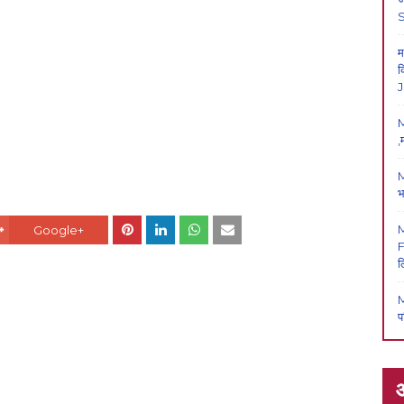
म
क
J
M
,
M
भ
Google+
F
ल
M
प