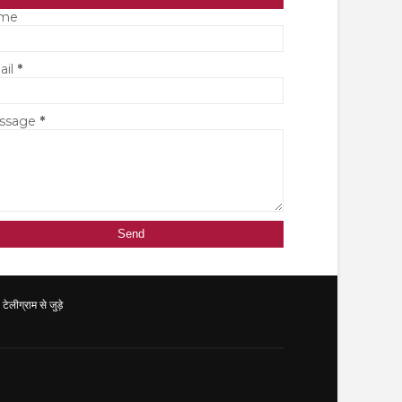
me
ail
*
ssage
*
ग्राम से जुड़े