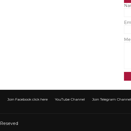
Na
Em
Me
Join Facebook click here
YouTube Channel
Join Telegram Channel टेली
t Reseved